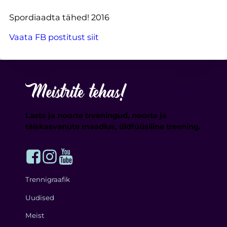
Spordiaadta tähed! 2016
Vaata FB postitust siit
Laste ja noorte treeningud, noorte ja
täiskasvanute maadlus, üldfüüsiline treening.
Trennigraafik
Uudised
Meist